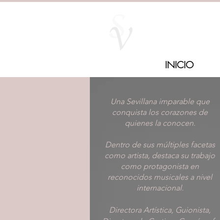
INICIO
Una Sevillana imparable que
conquista los corazones de
quienes la conocen.
Dentro de sus múltiples facetas
como artista, destaca su trabajo
como protagonista en
reconocidos musicales a nivel
internacional.
Directora Artística, Guionista,