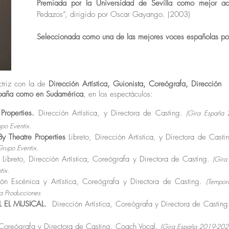
Premiada por la Universidad de Sevilla como mejor act
Pedazos”, dirigido por Oscar Gayango. (2003)
Seleccionada como una de las mejores voces españolas po
triz con la de
Dirección Artística, Guionista, Coreógrafa, Dirección
España como en Sudamérica
, en los espectáculos:
roperties.
Dirección Artística, y Directora de Casting.
(Gira España 
po Eventix.
 Theatre Properties
Libreto, Dirección Artística, y Directora de Cast
Grupo Eventix.
Libreto, Dirección Artística, Coreógrafa y Directora de Casting.
(Gir
tix.
ón Escénica y Artística, Coreógrafa y Directora de Casting
.
(Tempor
ma Producciones
 EL MUSICAL.
Dirección Artística, Coreógrafa y Directora de Castin
, Coreógrafa y Directora de Casting. Coach Vocal.
(Gira España 2019-20