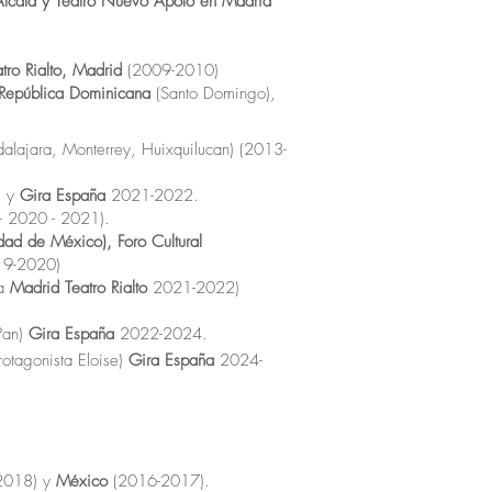
Alcalá y Teatro Nuevo Apolo en Madrid
atro Rialto, Madrid
(2009-2010)
República Dominicana
(Santo Domingo),
alajara, Monterrey, Huixquilucan) (2013-
, y
Gira España
2021-2022.
- 2020 - 2021).
dad de México), Foro Cultural
19-2020)
da
Madrid Teatro Rialto
2021-2022)
 Pan)
Gira España
2022-2024.
rotagonista Eloise)
Gira España
2024-
2018) y
México
(2016-2017).