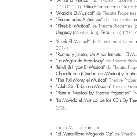
”Annie El Musical”
de Theatre Properties 
(2010-2011).
Gira España
como Grace F
”Aladdin El Musical”
de Theatre Properties
”Enamorados Anónimos”
de Drive Enterta
“Shrek El Musical”
de Theatre Properties (
Uruguay
(Montevideo),
Perú
(Lima) (201
"Shrek El Musical”
de ShowTime y Generamú
2014)
“Romeo y Julieta, Un Amor Inmortal, El Mu
“La Magia de Broadway”
de Theatre Prope
"Jekyll & Hyde El Musical"
de Theatre Prop
Chapultepec (Ciudad de México) y Teatro
“The Full Monty el Musical”
Theatre Prope
“Club 33. Tributo a Mecano"
Theatre Prop
“Peter el Musical by Theatre Properties”
Th
"La Movida el Musical de los 80´s By
Thea
2025
Teatro Musical Familiar:
”El Maravilloso Mago de Oz”
de Ymedio E