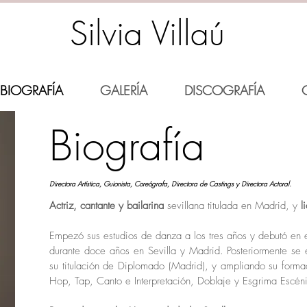
Silvia Villaú
BIOGRAFÍA
GALERÍA
DISCOGRAFÍA
Biografía
Directora Artística, Guionista, Coreógrafa, Directora de Castings y Directora Actoral.
Actriz, cantante y bailarina
sevillana titulada en Madrid, y
li
Empezó sus estudios de danza a los tres años y debutó en el
durante doce años en Sevilla y Madrid. Posteriormente se 
su titulación de Diplomado (Madrid), y ampliando su forma
Hop, Tap, Canto e Interpretación, Doblaje y Esgrima Escén