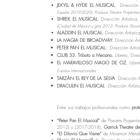
JEKYLL & HYDE EL MUSICAL.
Dirección 
España 2019-2020). Produce Theatre Properties
SHREK EL MUSICAL.
Dirección Artístic
(Ciudad de México y gira 2013. Produce Showt
ALADDIN EL MUSICAL.
Dirección Artístic
LA MAGIA DE BROADWAY.
Dirección Ar
PETER PAN EL MUSICAL.
Dirección Artíst
CLUB 33. Tributo a Mecano.
Libreto, Dire
EL MARAVILLOSO MAGO DE OZ
. Libr
Eventos
Internacionales
TARZÁN EL REY DE LA SELVA
Dirección Ar
DRACULIN EL MUSICAL
.
Dirección Artíst
Entre sus trabajos profesionales como
prot
“Peter Pan El Musical”
de Theatre Properti
2012) y (2017-2018),
Garrick Theatre d
”El Diluvio Que Viene”
de Miramon Mendi 