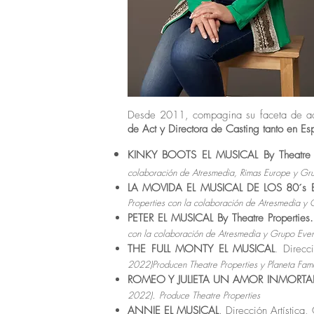
Desde 2011, compagina su faceta de ac
de Act y Directora de Casting tanto en 
KINKY BOOTS EL MUSICAL By Theatre P
colaboración de
Atresmedia, Rimas Europe y Gru
LA MOVIDA EL MUSICAL DE LOS 80´s By
Properties con la colaboración de Atresmedia y 
PETER EL MUSICAL By Theatre Properties.
con la colaboración de Atresmedia y Grupo Even
THE FULL MONTY EL MUSICAL
Direcci
.
2022)
Producen Theatre Properties y Planeta Fa
ROMEO Y JULIETA UN AMOR INMORTAL
.
2022)
Produce Theatre Properties
ANNIE EL MUSICAL
. Dirección Artística