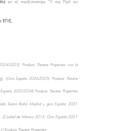
riz
en el mediometraje “Y me Partí en
r RTVE.
2024-2025). Produce Theatre Properties con la
ing.
(Gira España 2024-2025).
Produce
Theatre
a España 2022-2024)
Produce
Theatre Properties
ada Teatro Rialto Madrid y gira España 2021-
g.
(Ciudad de México 2015; Gira España 2021-
21)
Produce Theatre Properties