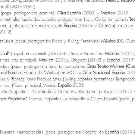
(papel protagonista Grace Farrell y ensamble) temporada
Nuevo Teatro 
arrell (2019-2021)
 (papel protagonista Jazmine),
Gira España
(2009) y
México
(2015).
inment (alternando dos papeles protagonistas Luz y Carla) temporada
Te
papel protagonista Fiona) tanto en
España
(Madrid y Valencia) como en
1-2012)
sica (papel protagonista Fiona y Swing Femenina)
Mé
xico
(DF, Guad
sical”
(papel protagonista Julieta) de Theatre Properties.
México
(2015)
rties, Voz principal.
México
(2015), Uruguay (2017) y
España
(2017 
erties (papel protagonista Lucy) temporada en
Gran Teatro Moliere (Ciu
 del Parque
(Estado de México) en 2016 y
Gira Nacional España
(20
rties y Planeta Fama Producciones (Swing papeles femeninos) Tempora
erties. (Papel principal María).
España
2022
eatre Properties, Atresmedia y Grupo Eventix (papel protagonista Peter
tre Properties"
Theatre Properties, Atresmedia y Grupo Eventix (papel p
ventos Internacionales (papel protagonista Dorothy) en
España
(2017-