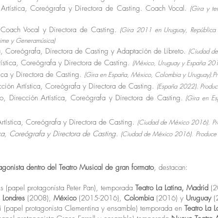
Artística, Coreógrafa y Directora de Casting. Coach Vocal.
(Gira y t
a, Coach Vocal y Directora de Casting.
(Gira 2011 en Uruguay, República D
ime y Generamúsica)
a, Coreógrafa, Directora de Casting y Adaptación de Libreto.
(Ciudad de
tística, Coreógrafa y Directora de Casting.
(México, Uruguay y España 2015
ica y Directora de Casting.
(Gira en España, México, Colombia y Uruguay).Pr
cción Artística, Coreógrafa y Directora de Casting.
(España 2022).
Produc
eto, Dirección Artística, Coreógrafa y Directora de Casting.
(Gira en Es
tística, Coreógrafa y Directora de Casting.
(Ciudad de México 2016).
P
ica, Coreógrafa y Directora de Casting.
(Ciudad de México 2016).
Produce
agonista dentro del Teatro Musical de gran formato
, destacan:
es (papel protagonista Peter Pan), temporada
Teatro La Latina, Madrid
(2
e Londres
(2008),
México
(2015-2016),
Colombia
(2016) y
Uruguay
(
(papel protagonista Clementina y ensamble) temporada en
Teatro La L